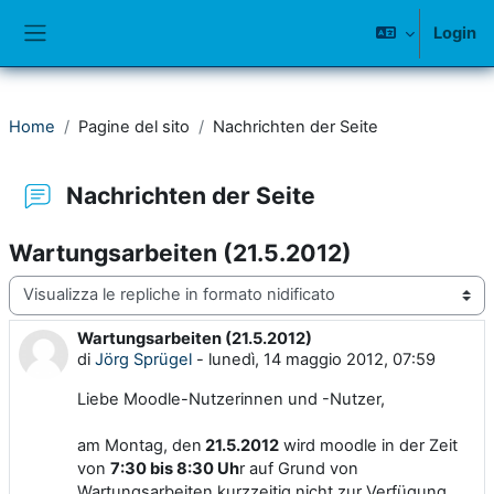
Vai al contenuto principale
Login
Pannello laterale
Home
Pagine del sito
Nachrichten der Seite
Nachrichten der Seite
Wartungsarbeiten (21.5.2012)
Modalità visualizzazione
Wartungsarbeiten (21.5.2012)
Numero di risposte: 0
di
Jörg Sprügel
-
lunedì, 14 maggio 2012, 07:59
Liebe Moodle-Nutzerinnen und -Nutzer,
am Montag, den
21.5.2012
wird moodle in der Zeit
von
7:30 bis 8:30 Uh
r auf Grund von
Wartungsarbeiten
kurzzeitig
nicht zur Verfügung