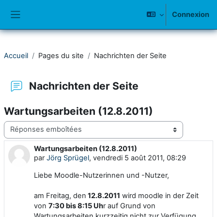
Passer au contenu principal
Connexion
Panneau latéral
Accueil
Pages du site
Nachrichten der Seite
Nachrichten der Seite
Wartungsarbeiten (12.8.2011)
Type d’affichage
Wartungsarbeiten (12.8.2011)
Nombre de réponses : 0
par
Jörg Sprügel
,
vendredi 5 août 2011, 08:29
Liebe Moodle-Nutzerinnen und -Nutzer,
am Freitag, den
12.8.2011
wird moodle in der Zeit
von
7:30 bis 8:15 Uh
r auf Grund von
Wartungsarbeiten
kurzzeitig
nicht zur Verfügung