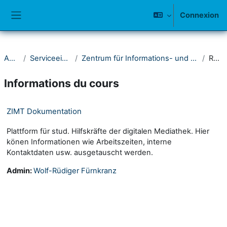
Passer au contenu principal
Connexion
Panneau latéral
Accueil
Serviceeinrichtungen
Zentrum für Informations- und Medientechnologie (ZIMT)
Résumé
Informations du cours
ZIMT Dokumentation
Plattform für stud. Hilfskräfte der digitalen Mediathek. Hier
könen Informationen wie Arbeitszeiten, interne
Kontaktdaten usw. ausgetauscht werden.
Admin:
Wolf-Rüdiger Fürnkranz