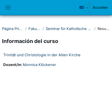
Salta al contenido principal
Acceder
Panel lateral
Página Principal
Fakultät I
Seminar für Katholische Theologie
Resumen
Información del curso
Trinität und Christologie in der Alten Kirche
Dozent/in:
Monnica Klöckener