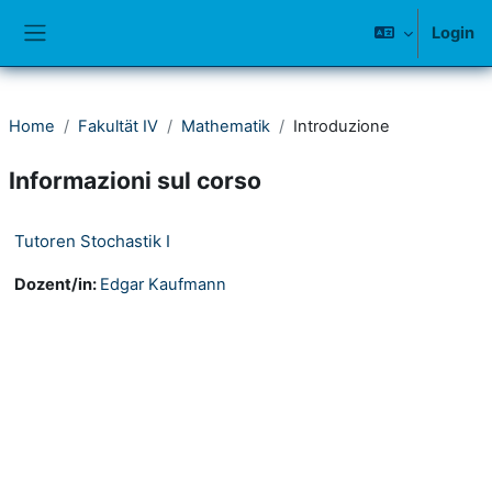
Vai al contenuto principale
Login
Pannello laterale
Home
Fakultät IV
Mathematik
Introduzione
Informazioni sul corso
Tutoren Stochastik I
Dozent/in:
Edgar Kaufmann