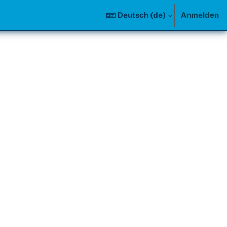
Deutsch ‎(de)‎
Anmelden