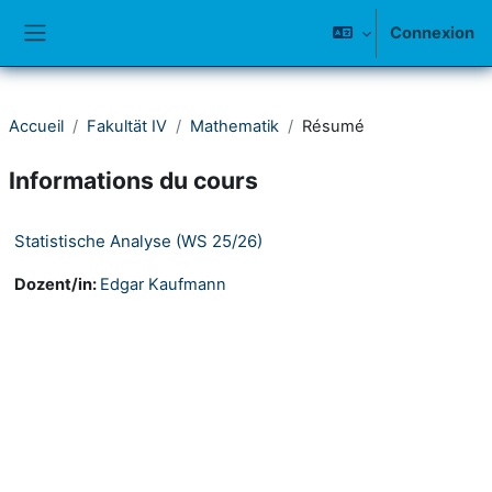
Passer au contenu principal
Connexion
Panneau latéral
Accueil
Fakultät IV
Mathematik
Résumé
Informations du cours
Statistische Analyse (WS 25/26)
Dozent/in:
Edgar Kaufmann