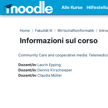
Vai al contenuto principale
Alle Kurse
Hilfestell
Home
Fakultät III
Wirtschaftsinformatik
Intr
Informazioni sul corso
Community Care and cooperative media: Telemedici
Dozent/in:
Laurin Epping
Dozent/in:
Dennis Kirschsieper
Dozent/in:
Claudia Müller