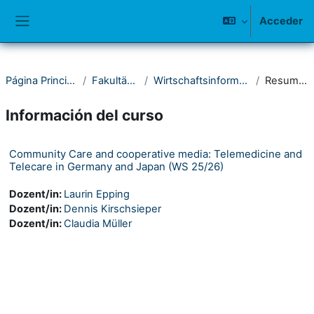
Salta al contenido principal
Acceder
Panel lateral
Página Principal
Fakultät III
Wirtschaftsinformatik
Resumen
Información del curso
Community Care and cooperative media: Telemedicine and
Telecare in Germany and Japan (WS 25/26)
Dozent/in:
Laurin Epping
Dozent/in:
Dennis Kirschsieper
Dozent/in:
Claudia Müller