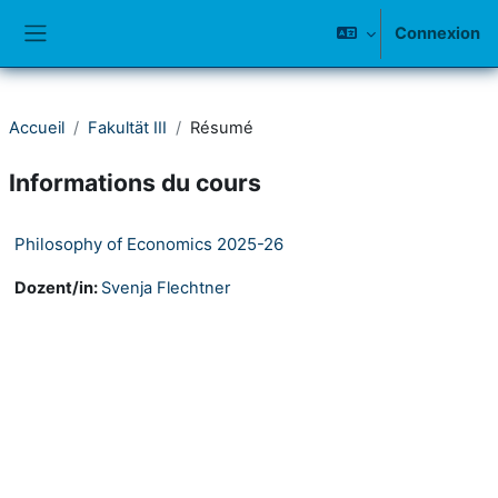
Passer au contenu principal
Connexion
Panneau latéral
Accueil
Fakultät III
Résumé
Informations du cours
Philosophy of Economics 2025-26
Dozent/in:
Svenja Flechtner