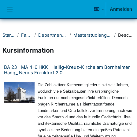
Zum Hauptinhalt
Anmelden
Website-Übersicht
Startseite
Fakultät II
Department Architektur
Masterstudiengang Architektur
Beschreibung
Kursinformation
BA 23 | MA 4-6 HKK_ Heilig-Kreuz-Kirche am Bornheimer
Hang_ Neues Frankfurt 2.0
Die Zahl aktiver Kirchenmitglieder sinkt seit Jahren,
wodurch viele Sakralbauten ihre ursprüngliche
Funktion nur noch eingeschränkt erfüllen. Dennoch
prägen Kirchenräume als identitätsstiftende
Landmarken und Orte kollektiver Erinnerung nach wie
vor das Stadtbild und das kulturelle Gedächtnis. Ihre
architektonische Qualität, räumliche Dramaturgie und
symbolische Bedeutung bieten ein großes Potenzial
für eine zeitgemäße Um- und Weiternutzung.