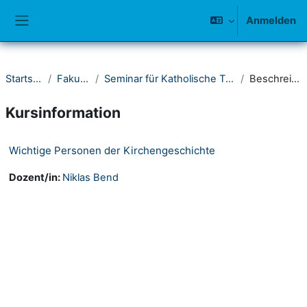
Zum Hauptinhalt
Anmelden
Website-Übersicht
Startseite
Fakultät I
Seminar für Katholische Theologie
Beschreibung
Kursinformation
Wichtige Personen der Kirchengeschichte
Dozent/in:
Niklas Bend