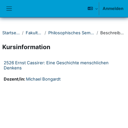
Zum Hauptinhalt
Anmelden
Website-Übersicht
Startseite
Fakultät I
Philosophisches Seminar
Beschreibung
Kursinformation
2526 Ernst Cassirer: Eine Geschichte menschlichen
Denkens
Dozent/in:
Michael Bongardt