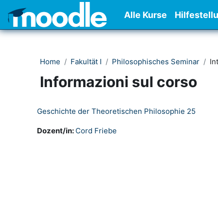
Vai al contenuto principale
Alle Kurse
Hilfestell
Home
Fakultät I
Philosophisches Seminar
In
Informazioni sul corso
Geschichte der Theoretischen Philosophie 25
Dozent/in:
Cord Friebe