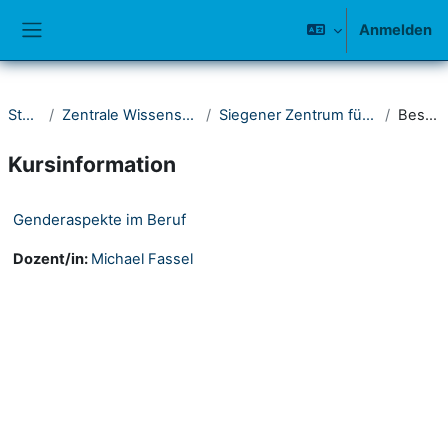
Zum Hauptinhalt
Anmelden
Website-Übersicht
Startseite
Zentrale Wissenschaftliche Einrichtungen
Siegener Zentrum für Gender Studies (Gestu_S)
Beschreibung
Kursinformation
Genderaspekte im Beruf
Dozent/in:
Michael Fassel