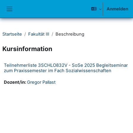
Zum Hauptinhalt
Anmelden
Website-Übersicht
Startseite
Fakultät III
Beschreibung
Kursinformation
Teilnehmerliste 3SCHLO832V - SoSe 2025 Begleitseminar
zum Praxissemester im Fach Sozialwissenschaften
Dozent/in:
Gregor Pallast