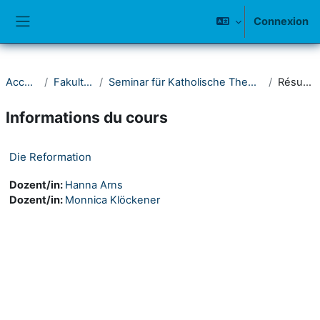
Passer au contenu principal
Connexion
Panneau latéral
Accueil
Fakultät I
Seminar für Katholische Theologie
Résumé
Informations du cours
Die Reformation
Dozent/in:
Hanna Arns
Dozent/in:
Monnica Klöckener