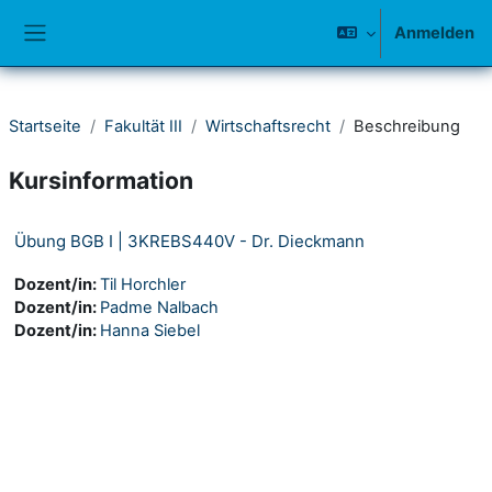
Zum Hauptinhalt
Anmelden
Website-Übersicht
Startseite
Fakultät III
Wirtschaftsrecht
Beschreibung
Kursinformation
Übung BGB I | 3KREBS440V - Dr. Dieckmann
Dozent/in:
Til Horchler
Dozent/in:
Padme Nalbach
Dozent/in:
Hanna Siebel