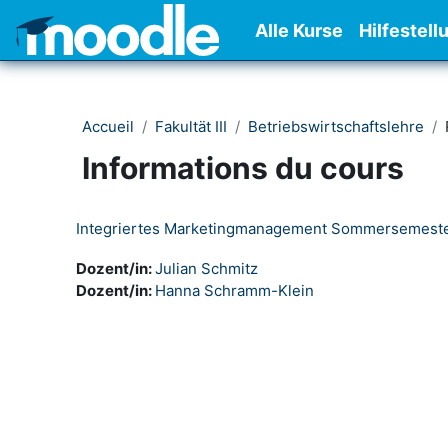
Passer au contenu principal
Alle Kurse
Hilfestell
Accueil
Fakultät III
Betriebswirtschaftslehre
Informations du cours
Integriertes Marketingmanagement Sommersemest
Dozent/in:
Julian Schmitz
Dozent/in:
Hanna Schramm-Klein