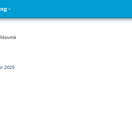
ung
Résumé
er 2025