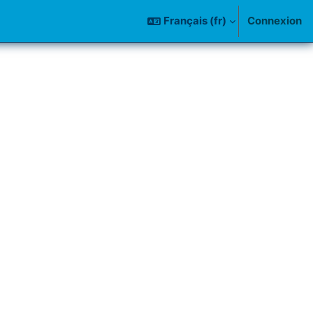
Français ‎(fr)‎
Connexion