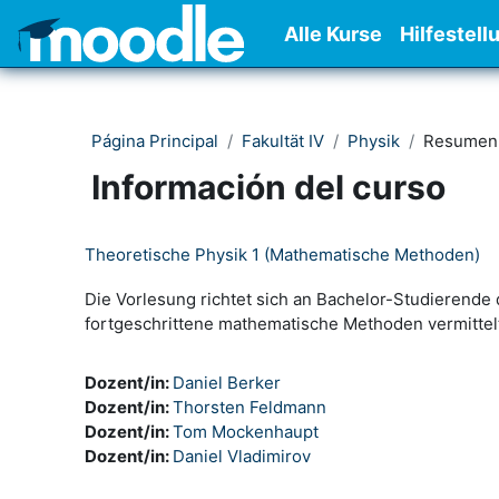
Salta al contenido principal
Alle Kurse
Hilfestell
Página Principal
Fakultät IV
Physik
Resumen
Información del curso
Theoretische Physik 1 (Mathematische Methoden)
Die Vorlesung richtet sich an Bachelor-Studierende
fortgeschrittene mathematische Methoden vermittelt
Dozent/in:
Daniel Berker
Dozent/in:
Thorsten Feldmann
Dozent/in:
Tom Mockenhaupt
Dozent/in:
Daniel Vladimirov