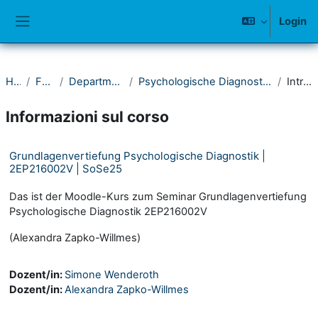
Vai al contenuto principale
Login
Pannello laterale
Home
Fakultät II
Department Psychologie
Psychologische Diagnostik und Differentielle Psychologie
Introduzione
Informazioni sul corso
Grundlagenvertiefung Psychologische Diagnostik |
2EP216002V | SoSe25
Das ist der Moodle-Kurs zum Seminar Grundlagenvertiefung
Psychologische Diagnostik 2EP216002V
(Alexandra Zapko-Willmes)
Dozent/in:
Simone Wenderoth
Dozent/in:
Alexandra Zapko-Willmes