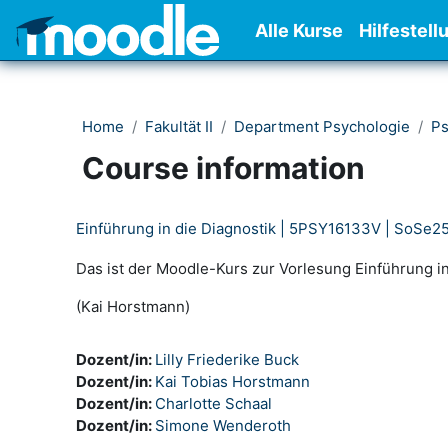
Skip to main content
Alle Kurse
Hilfestell
Home
Fakultät II
Department Psychologie
Ps
Course information
Einführung in die Diagnostik | 5PSY16133V | SoSe2
Das ist der Moodle-Kurs zur Vorlesung Einführung 
(Kai Horstmann)
Dozent/in:
Lilly Friederike Buck
Dozent/in:
Kai Tobias Horstmann
Dozent/in:
Charlotte Schaal
Dozent/in:
Simone Wenderoth