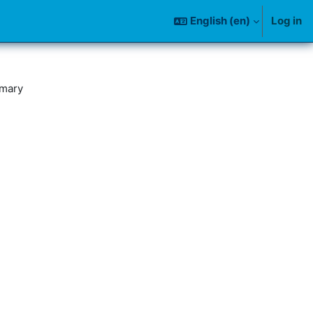
English ‎(en)‎
Log in
mary