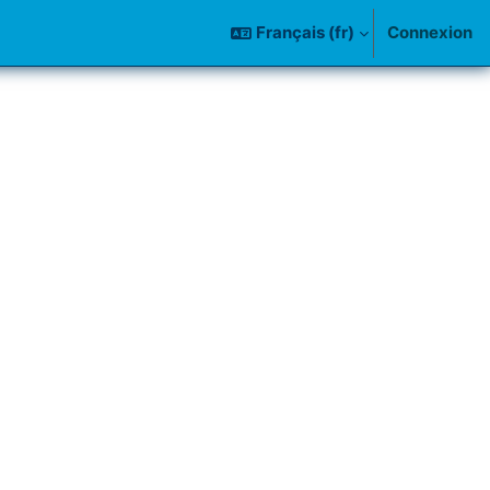
Français ‎(fr)‎
Connexion