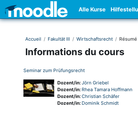
Passer au contenu principal
Alle Kurse
Hilfestell
Accueil
Fakultät III
Wirtschaftsrecht
Résumé
Informations du cours
Seminar zum Prüfungsrecht
Dozent/in:
Jörn Griebel
Dozent/in:
Rhea Tamara Hoffmann
Dozent/in:
Christian Schäfer
Dozent/in:
Dominik Schmidt