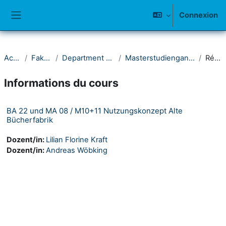
Passer au contenu principal
Connexion
Panneau latéral
Accueil
Fakultät II
Department Architektur
Masterstudiengang Architektur
Résumé
Informations du cours
BA 22 und MA 08 / M10+11 Nutzungskonzept Alte
Bücherfabrik
Dozent/in:
Lilian Florine Kraft
Dozent/in:
Andreas Wöbking