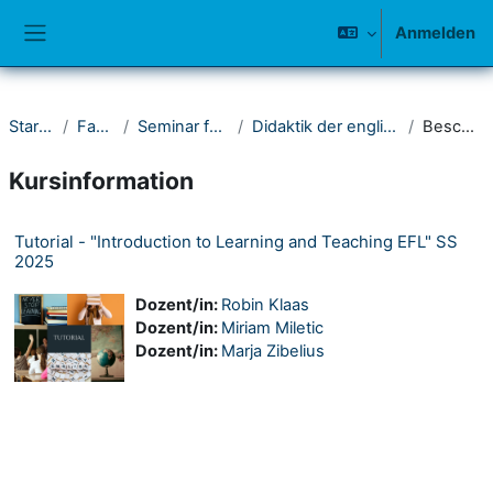
Zum Hauptinhalt
Anmelden
Website-Übersicht
Startseite
Fakultät I
Seminar für Anglistik
Didaktik der englischen Sprache
Beschreibung
Kursinformation
Tutorial - "Introduction to Learning and Teaching EFL" SS
2025
Dozent/in:
Robin Klaas
Dozent/in:
Miriam Miletic
Dozent/in:
Marja Zibelius