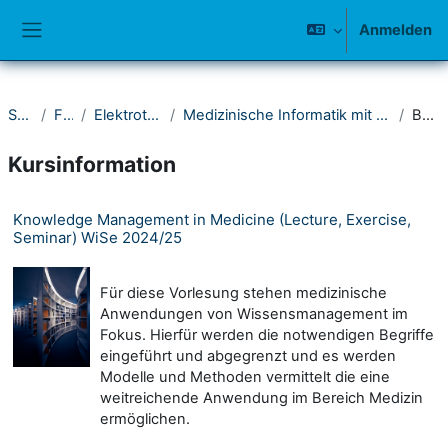
Zum Hauptinhalt
Anmelden
Website-Übersicht
Startseite
Fakultät IV
Elektrotechnik und Informatik
Medizinische Informatik mit Schwerpunkt Mobile Gesundheitsinformationssysteme
Beschreibung
Kursinformation
Knowledge Management in Medicine (Lecture, Exercise,
Seminar) WiSe 2024/25
Für diese Vorlesung stehen medizinische
Anwendungen von Wissensmanagement im
Fokus. Hierfür werden die notwendigen Begriffe
eingeführt und abgegrenzt und es werden
Modelle und Methoden vermittelt die eine
weitreichende Anwendung im Bereich Medizin
ermöglichen.