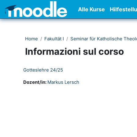
Vai al contenuto principale
Alle Kurse
Hilfestell
Home
Fakultät I
Seminar für Katholische Theol
Informazioni sul corso
Gotteslehre 24/25
Dozent/in:
Markus Lersch