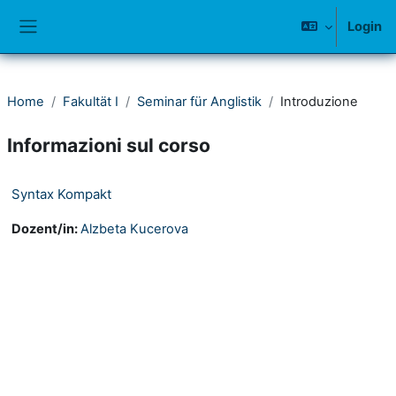
Vai al contenuto principale
Login
Pannello laterale
Home
Fakultät I
Seminar für Anglistik
Introduzione
Informazioni sul corso
Syntax Kompakt
Dozent/in:
Alzbeta Kucerova