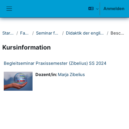
Zum Hauptinhalt
Anmelden
Website-Übersicht
Startseite
Fakultät I
Seminar für Anglistik
Didaktik der englischen Sprache
Beschreibung
Kursinformation
Begleitseminar Praxissemester (Zibelius) SS 2024
Dozent/in:
Marja Zibelius