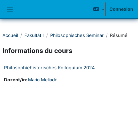
Passer au contenu principal
Connexion
Panneau latéral
Accueil
Fakultät I
Philosophisches Seminar
Résumé
Informations du cours
Philosophiehistorisches Kolloquium 2024
Dozent/in:
Mario Meliadò