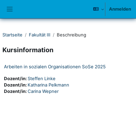
Zum Hauptinhalt
Anmelden
Website-Übersicht
Startseite
Fakultät III
Beschreibung
Kursinformation
Arbeiten in sozialen Organisationen SoSe 2025
Dozent/in:
Steffen Linke
Dozent/in:
Katharina Pelkmann
Dozent/in:
Carina Wepner