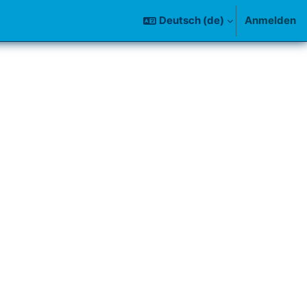
Deutsch ‎(de)‎
Anmelden