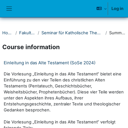
Skip to main content
Log in
Side panel
Home
Fakultät I
Seminar für Katholische Theologie
Summary
Course information
Einleitung in das Alte Testament (SoSe 2024)
Die Vorlesung „Einleitung in das Alte Testament“ bietet eine
Einführung zu den vier Teilen des christlichen Alten
Testaments (Pentateuch, Geschichtsbücher,
Weisheitsbücher, Prophetenbücher). Diese vier Teile werden
unter den Aspekten ihres Aufbaus, ihrer
Entstehungsgeschichte, zentraler Texte und theologischer
Gedanken besprochen.
Die Vorlesung „Einleitung in das Alte Testament“ verfolgt
folgende Ziele: