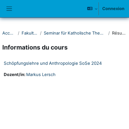
Passer au contenu principal
Connexion
Panneau latéral
Accueil
Fakultät I
Seminar für Katholische Theologie
Résumé
Informations du cours
Schöpfungslehre und Anthropologie SoSe 2024
Dozent/in:
Markus Lersch