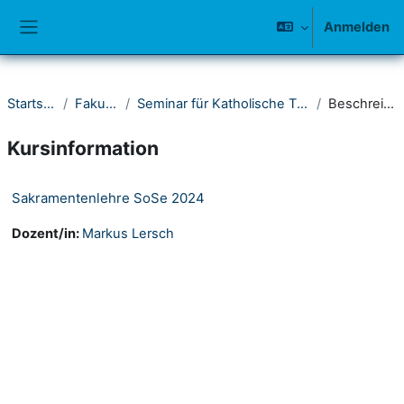
Zum Hauptinhalt
Anmelden
Website-Übersicht
Startseite
Fakultät I
Seminar für Katholische Theologie
Beschreibung
Kursinformation
Sakramentenlehre SoSe 2024
Dozent/in:
Markus Lersch