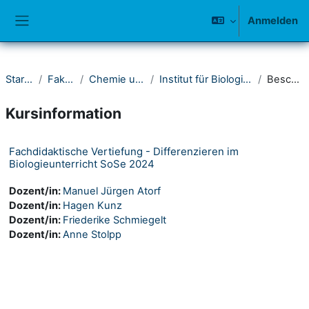
Zum Hauptinhalt
Anmelden
Website-Übersicht
Startseite
Fakultät IV
Chemie und Biologie
Institut für Biologie - Fachdidaktik
Beschreibung
Kursinformation
Fachdidaktische Vertiefung - Differenzieren im
Biologieunterricht SoSe 2024
Dozent/in:
Manuel Jürgen Atorf
Dozent/in:
Hagen Kunz
Dozent/in:
Friederike Schmiegelt
Dozent/in:
Anne Stolpp