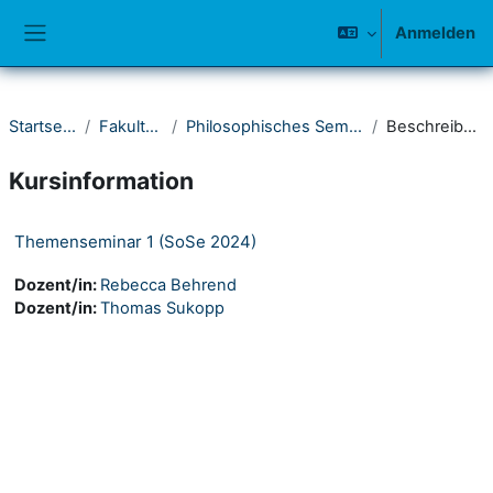
Zum Hauptinhalt
Anmelden
Website-Übersicht
Startseite
Fakultät I
Philosophisches Seminar
Beschreibung
Kursinformation
Themenseminar 1 (SoSe 2024)
Dozent/in:
Rebecca Behrend
Dozent/in:
Thomas Sukopp