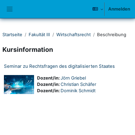
Zum Hauptinhalt
Anmelden
Website-Übersicht
Startseite
Fakultät III
Wirtschaftsrecht
Beschreibung
Kursinformation
Seminar zu Rechtsfragen des digitalisierten Staates
Dozent/in:
Jörn Griebel
Dozent/in:
Christian Schäfer
Dozent/in:
Dominik Schmidt