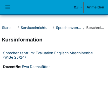
Zum Hauptinhalt
Anmelden
Website-Übersicht
Startseite
Serviceeinrichtungen
Sprachenzentrum
Beschreibung
Kursinformation
Sprachenzentrum: Evaluation Englisch Maschinenbau
(WiSe 23/24)
Dozent/in:
Ewa Darmstätter