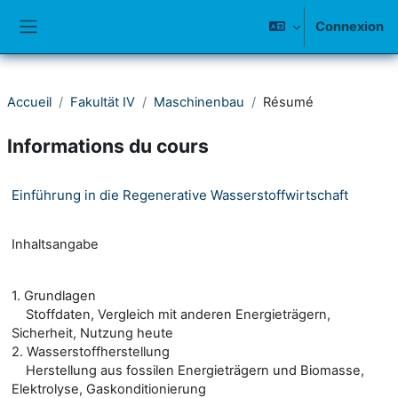
Passer au contenu principal
Connexion
Panneau latéral
Accueil
Fakultät IV
Maschinenbau
Résumé
Informations du cours
Einführung in die Regenerative Wasserstoffwirtschaft
Inhaltsangabe
1. Grundlagen
Stoffdaten, Vergleich mit anderen Energieträgern,
Sicherheit, Nutzung heute
2. Wasserstoffherstellung
Herstellung aus fossilen Energieträgern und Biomasse,
Elektrolyse, Gaskonditionierung