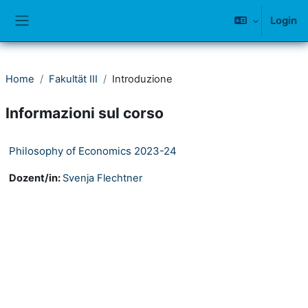
Vai al contenuto principale
Login
Pannello laterale
Home
Fakultät III
Introduzione
Informazioni sul corso
Philosophy of Economics 2023-24
Dozent/in:
Svenja Flechtner