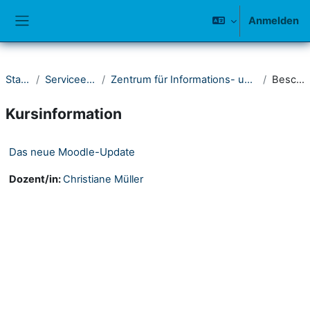
Zum Hauptinhalt
Anmelden
Website-Übersicht
Startseite
Serviceeinrichtungen
Zentrum für Informations- und Medientechnologie (ZIMT)
Beschreibung
Kursinformation
Das neue Moodle-Update
Dozent/in:
Christiane Müller