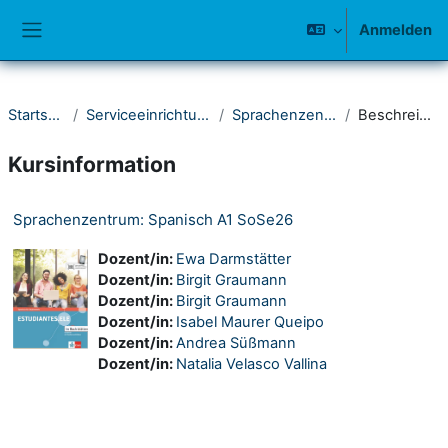
Zum Hauptinhalt
Anmelden
Website-Übersicht
Startseite
Serviceeinrichtungen
Sprachenzentrum
Beschreibung
Kursinformation
Sprachenzentrum: Spanisch A1 SoSe26
Dozent/in:
Ewa Darmstätter
Dozent/in:
Birgit Graumann
Dozent/in:
Birgit Graumann
Dozent/in:
Isabel Maurer Queipo
Dozent/in:
Andrea Süßmann
Dozent/in:
Natalia Velasco Vallina