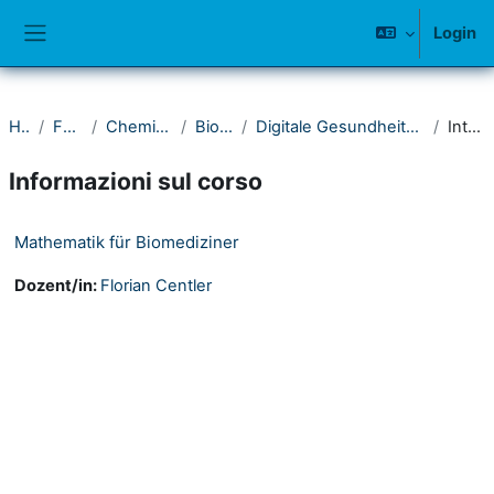
Vai al contenuto principale
Login
Pannello laterale
Home
Fakultät IV
Chemie und Biologie
Bioinformatik
Digitale Gesundheitswissenschaften & Biomedizin
Introduzione
Informazioni sul corso
Mathematik für Biomediziner
Dozent/in:
Florian Centler