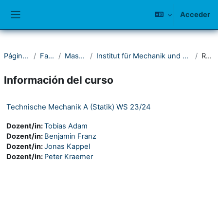
Salta al contenido principal
Acceder
Panel lateral
Página Principal
Fakultät IV
Maschinenbau
Institut für Mechanik und Regelungstechnik - Mechatronik
Resumen
Información del curso
Technische Mechanik A (Statik) WS 23/24
Dozent/in:
Tobias Adam
Dozent/in:
Benjamin Franz
Dozent/in:
Jonas Kappel
Dozent/in:
Peter Kraemer