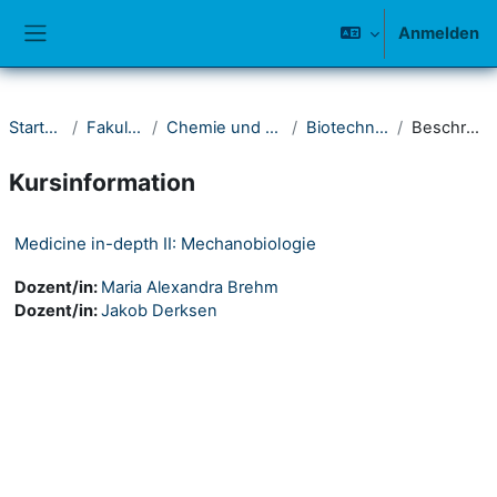
Zum Hauptinhalt
Anmelden
Website-Übersicht
Startseite
Fakultät IV
Chemie und Biologie
Biotechnologie
Beschreibung
Kursinformation
Medicine in-depth II: Mechanobiologie
Dozent/in:
Maria Alexandra Brehm
Dozent/in:
Jakob Derksen