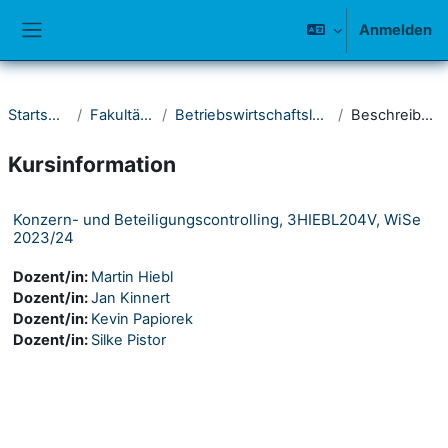
Zum Hauptinhalt
Anmelden
Website-Übersicht
Startseite
Fakultät III
Betriebswirtschaftslehre
Beschreibung
Kursinformation
Konzern- und Beteiligungscontrolling, 3HIEBL204V, WiSe
2023/24
Dozent/in:
Martin Hiebl
Dozent/in:
Jan Kinnert
Dozent/in:
Kevin Papiorek
Dozent/in:
Silke Pistor