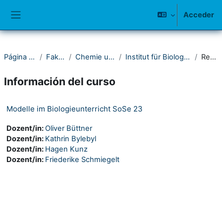
Salta al contenido principal
Acceder
Panel lateral
Página Principal
Fakultät IV
Chemie und Biologie
Institut für Biologie - Fachdidaktik
Resumen
Información del curso
Modelle im Biologieunterricht SoSe 23
Dozent/in:
Oliver Büttner
Dozent/in:
Kathrin Bylebyl
Dozent/in:
Hagen Kunz
Dozent/in:
Friederike Schmiegelt