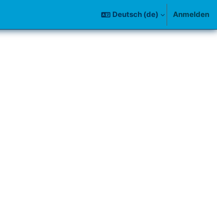
Deutsch ‎(de)‎
Anmelden