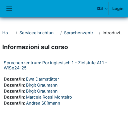
Vai al contenuto principale
Login
Pannello laterale
Home
Serviceeinrichtungen
Sprachenzentrum
Introduzione
Informazioni sul corso
Sprachenzentrum: Portugiesisch 1 - Zielstufe A1.1 -
WiSe24-25
Dozent/in:
Ewa Darmstätter
Dozent/in:
Birgit Graumann
Dozent/in:
Birgit Graumann
Dozent/in:
Marcela Rossi Monteiro
Dozent/in:
Andrea Süßmann